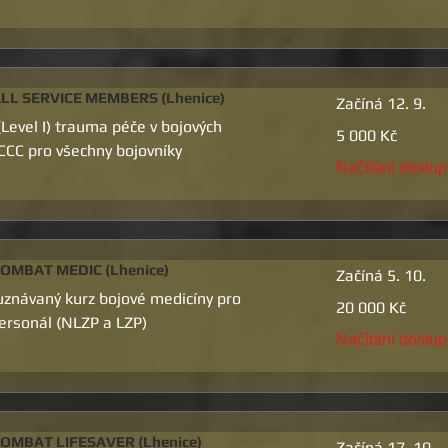
LL SERVICE MEMBERS (Lhenice)
Začíná 12. 9.
(Level I) trauma péče v bojových
5 000
5 000 Kč
českých
CC pro všechny bojovníky
korun
Načítání dostu
OMBAT MEDIC (Lhenice)
Začíná 5. 10.
znávaný kurz bojové medicíny pro
20 000
20 000 Kč
českých
ersonál (NLZP a LZP)
korun
Načítání dostu
OMBAT LIFESAVER (Lhenice)
Začíná 17. 10.