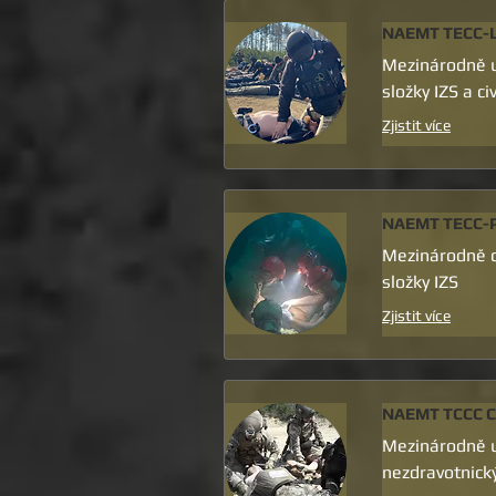
NAEMT TECC-
Mezinárodně u
složky IZS a ci
Zjistit více
NAEMT TECC-P
Mezinárodně ce
složky IZS
Zjistit více
NAEMT TCCC C
Mezinárodně u
nezdravotnick