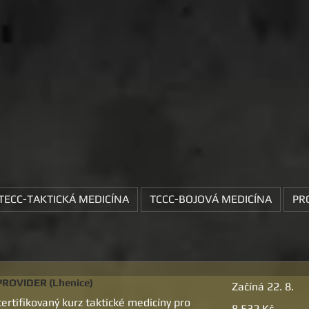
TECC-TAKTICKÁ MEDICÍNA
TCCC-BOJOVÁ MEDICÍNA
PR
ROVIDER (Lhenice)
Začíná 22. 8.
rtifikovaný kurz taktické medicíny pro
8 532
8 532 Kč