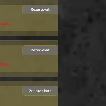
Rezervovat
pnosti…
Rezervovat
pnosti…
Zobrazit kurz