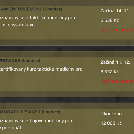
LAW ENFORCEMENT (Lhenice)
Začíná 14. 11.
znávaný kurz taktické medicíny pro
6 638
6 638 Kč
českých
vilní obyvatelstvo
korun
Načítání dostu
ROVIDER (Lhenice)
Začíná 11. 12.
rtifikovaný kurz taktické medicíny pro
8 532
8 532 Kč
českých
korun
Načítání dostu
OMBAT LIFESAVER (Lhenice)
Ukončeno
znávaný kurz bojové medicíny pro
12 000
12 000 Kč
českých
ý personál
korun