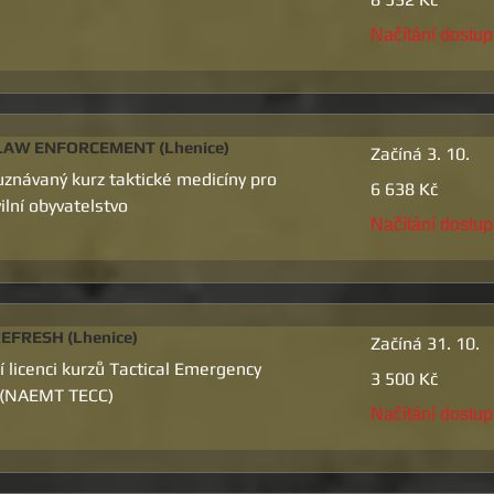
českých
korun
Načítání dostu
LAW ENFORCEMENT (Lhenice)
Začíná 3. 10.
znávaný kurz taktické medicíny pro
6 638
6 638 Kč
českých
vilní obyvatelstvo
korun
Načítání dostu
EFRESH (Lhenice)
Začíná 31. 10.
í licenci kurzů Tactical Emergency
3 500
3 500 Kč
českých
 (NAEMT TECC)
korun
Načítání dostu