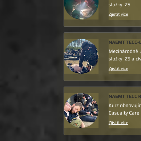
složky IZS
Zjistit více
NAEMT TECC-
Mezinárodně u
složky IZS a ci
Zjistit více
NAEMT TECC R
Kurz obnovujíc
Casualty Care
Zjistit více