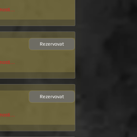
pnosti…
Rezervovat
pnosti…
Rezervovat
pnosti…