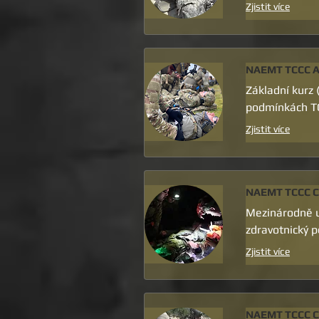
Zjistit více
NAEMT TCCC A
Základní kurz 
podmínkách TC
Zjistit více
NAEMT TCCC C
Mezinárodně u
zdravotnický p
Zjistit více
NAEMT TCCC C