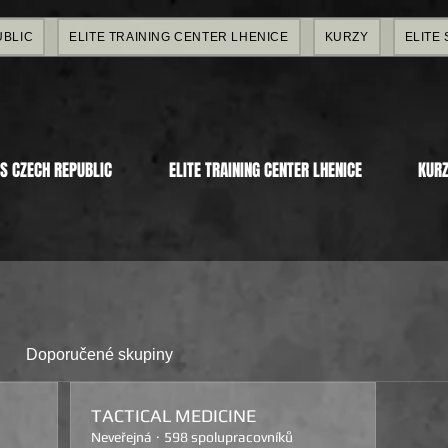
UBLIC
ELITE TRAINING CENTER LHENICE
KURZY
ELITE
RS CZECH REPUBLIC
ELITE TRAINING CENTER LHENICE
KUR
Doporučené skupiny
TACTICAL MEDICINE
Neveřejná
·
598 spolupracovníků