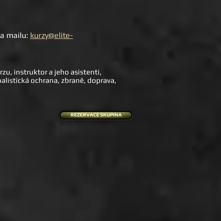
na mailu:
kurzy@elite-
u, instruktor a jeho asistenti,
 balistická ochrana, zbraně, doprava,
REZERVACE SKUPINA