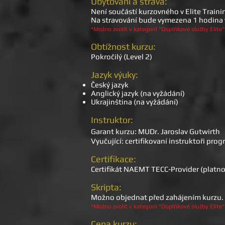
Ubytování a strava:
Není součástí kurzovného v Elite Traini
Na stravování bude vymezena 1 hodina
*Možno zvolit v kategorii "Doplňkové služby Elite"
Obtížnost kurzu:
Pokročilý (Level 2)
Jazyk výuky:
Český jazyk
Anglický jazyk (na vyžádání)
Ukrajinština (na vyžádání)
Instruktor:
Garant kurzu: MUDr. Jaroslav Gutwirth
Vyučující: certifikovaní instruktoři p
Certifikace:
Certifikát NAEMT TECC-Provider (platno
Skripta:
Možno objednat před zahájením kurzu. C
*Možno zvolit v kategorii "Doplňkové služby Elite"
Cena kurzu: