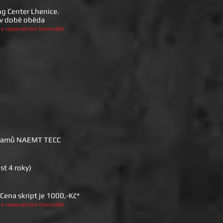
ng Center Lhenice.
 v době oběda
 v rezervačním formuláři
rogramů NAEMT TECC
st 4 roky)
ena skript je 1000,-Kč*
 v rezervačním formuláři