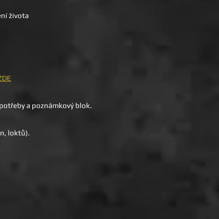
ní života
ZDE
í potřeby a poznámkový blok.
n, loktů).