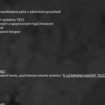
neodkladné péče v taktickém prostředí
ch systému TECC
ových a spojnicových typů krvácení
est
azivní terapie
INE"
tudent heslo, pod kterým otevře stránku "
E-LEARNING NAEMT TECC
 NP)