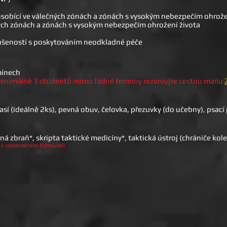
ůsobící ve válečných zónách a zónách s vysokým nebezpečím ohrože
čných zónách a zónách s vysokým nebezpečím ohrožení života
kušeností s poskytováním neodkladné péče
mínech
inimálně 3 studentů mimo řádné termíny rezervujte cestou mailu
sí (ideálně 2ks), pevná obuv, čelovka, přezuvky (do učebny), psac
ičná zbraň*, skripta taktické medicíny*, taktická ústroj (chrániče kole
 v rezervačním formuláři