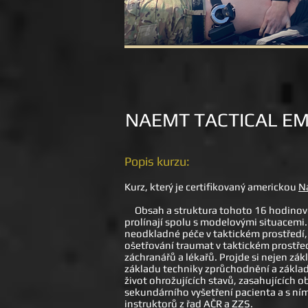
NAEMT TACTICAL EM
Popis kurzu:
Kurz, který je certifikovaný americkou
N
Obsah a struktura tohoto 16 hodinovéh
prolínají spolu s modelovými situacemi.
neodkladné péče v taktickém prostředí, r
ošetřování traumat v taktickém prostředí
záchranářů a lékařů. Projde si nejen zá
základu techniky zprůchodnění a základ
život ohrožujících stavů, zasahujících o
sekundárního vyšetření pacienta a s ní
instruktorů z řad AČR a ZZS.