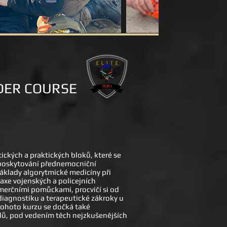
DER COURSE
kých a praktických bloků, které se
k poskytování přednemocniční
základy algorytmické medicíny při
raxe vojenských a policejních
omerčními pomůckami, procvičí si od
diagnostiku a terapeutické zákroky u
 tohoto kurzu se dočká také
ilů, pod vedením těch nejzkušenějších