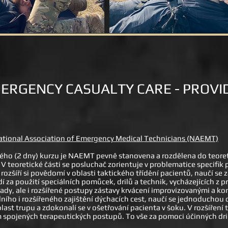
ERGENCY CASUALTY CARE - PROVI
ational Association of Emergency Medical Technicians (NAEMT)
o (2 dny) kurzu je NAEMT pevně stanovena a rozdělena do teoretic
 V teoretické části se posluchač zorientuje v problematice specifi
ozšíří si povědomí v oblasti taktického třídění pacientů, naučí se 
 za použití speciálních pomůcek, drilů a technik, vycházejících z p
klady, ale i rozšířené postupy zástavy krvácení improvizovanými a k
ního i rozšířeného zajištění dýchacích cest, naučí se jednoduchou 
blast trupu a zdokonalí se v ošetřování pacienta v šoku. V rozšíření
m spojených terapeutických postupů. To vše za pomoci účinných dr