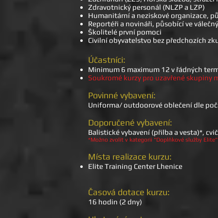
Zdravotnický personál (NLZP a LZP)
Humanitární a neziskové organizace, p
Reportéři a novináři, působící ve vále
Školitelé první pomoci
Civilní obyvatelstvo bez předchozích z
Účastníci:
Minimum 6 maximum 12 v řádných ter
Soukromé kurzy pro uzavřené skupiny m
Povinné vybavení:
Uniforma/ outdoorové oblečení dle poča
Doporučené vybavení:
Balistické vybavení (přilba a vesta)*, cv
*Možno zvolit v kategorii "Doplňkové služby Elite"
Místa realizace kurzu:
Elite Training Center Lhenice
Časová dotace kurzu:
16 hodin (2 dny)