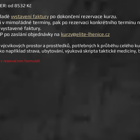
ER: od 8532 Kč
kladě
vystavení faktury
po dokončení rezervace kurzu.
ů v mimořádné termíny, pak po rezervaci konkrétního termínu 
vystavené faktury.
SP po zaslání objednávky na
kurzy@elite-lhenice.cz
výcvikových prostor a prostředků, potřebných k průběhu celého kurz
 jako například strava, ubytování, výuková skripta taktické medicíny,
 v rezervačním formuláři