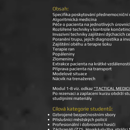
Obsah:
Specifika poskytování přednemocniční 
Algoritmická medicína
Péče o pacienta na jednotlivých úrovní
Rozšířené techniky v kontrole končetin
Invazivní techniky zajištění dýchacích c
Poranění trupu, jejich diagnostika a inv
Zajištění oběhu a terapie šoku
Terapie ran
Popáleniny
Zlomeniny
Extrakce pacienta na krátké vzdálenosti
Příprava pacienta na transport
Modelové situace
Nácvik na trenažerech
Mo
dul 1-8 viz. odkaz
"TACTICAL MEDIC
Po rezervaci a zaplacení kurzu obdrží s
studijními materiály
Cílová kategorie studentů:​
Ozbrojené bezpečnostním sbory
Příslušníci městských policií
Profesionální i dobrovolní hasiči
Záchranáři (ZZS, Horská služba, strážci