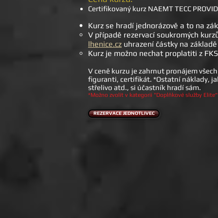
Certifikovaný kurz NAEMT TECC PROVID
Kurz se hradí jednorázově a to
na zá
V případě rezervací soukromých kurz
lhenice.cz
uhrazení částky na základě 
Kurz
je možno nechat proplatiti z FK
V ceně kurzu je zahrnut pronájem všech 
figuranti, certifikát. *Ostatní náklady,
střelivo atd., si účastník hradí sám.
*Možno zvolit v kategorii "Doplňkové služby Elite"
REZERVACE JEDNOTLIVEC