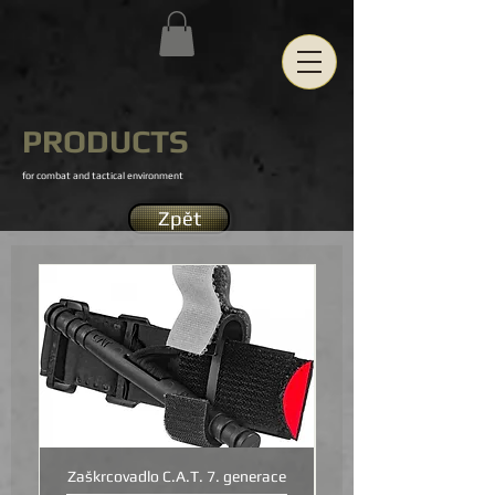
PRODUCTS
for combat and tactical environment
Zpět
NOVINKA
Zaškrcovadlo C.A.T. 7. generace