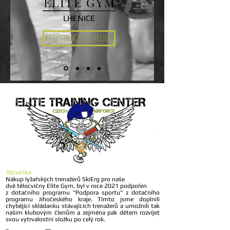
ELITE GYM
LHENICE
REGISTRACE DO KLUBU
Novinka
Nákup lyžařských trenažerů SkiErg pro naše
dvě tělocvičny Elite Gym, byl v roce 2021 podpořen
z dotačního programu "Podpora sportu" z dotačního
programu Jihočeského kraje. Tímto jsme doplnili
chybějící skládanku stávajících trenažerů a umožnili tak
našim klubovým členům
a zejména pak dětem rozvíjet
svou vytrvalostní složku po celý rok.