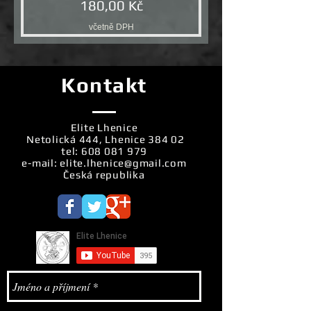
Cena
180,00 Kč
včetně DPH
Kontakt
Elite Lhenice
Netolická 444, Lhenice 384 02
tel:
608 081 979
e-mail:
elite.lhenice@gmail.com
Česká republika