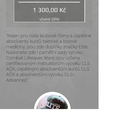
Cena
1 300,00 Kč
včetně DPH
"Nejen pro naše klubové členy a úspěšné
absolventy kurzů taktické a bojové
medicíny, jsou zde doplňky značky Elite.
Naleznete zde i pamětní sady výcviku
Combat Lifesaver, které jsou určeny
certifikovaným instruktorům výcviku CLS
AČR, úspěšným absolventům kurzů CLS
AČR a absolventům výcviku CLS-
Advanced."
Elite brand