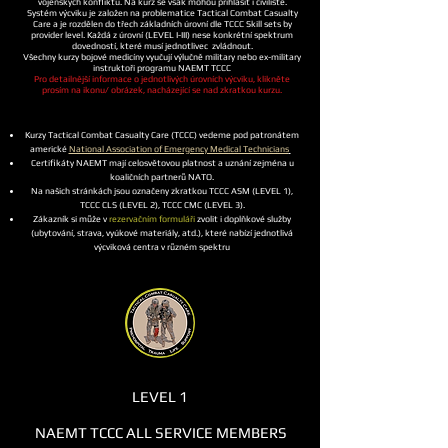
vojenských konfliktů. Na kurz se však mohou přihlásit i civilisté.
Systém výcviku je založen na problematice Tactical Combat Casualty
Care a je rozdělen do třech základních úrovní dle TCCC Skill sets by
provider level. Každá z úrovní (LEVEL I-III) nese konkrétní spektrum
dovedností, které musí jednotlivec zvládnout.
Všechny kurzy bojové medicíny vyučují výlučně military nebo ex-military
instruktoři programu NAEMT TCCC
Pro detailnější informace o jednotlivých úrovních výcviku, klikněte
prosím na ikonu/ obrázek, nacházející se nad zkratkou kurzu.
Kurzy Tactical Combat Casualty Care (TCCC) vedeme pod patronátem
americké
National Association of Emergency Medical Technicians
C
ertifikáty NAEMT mají celosvětovou platnost a uznání
zejména u
koaličních partnerů NATO.
Na našich stránkách jsou označeny
zkratkou TCCC ASM (LEVEL 1),
TCCC CLS (LEVEL 2), TCCC CMC (LEVEL 3).
Zákazník si může v
rezervačním formuláři
zvolit i doplňkové služby
(ubytování, strava, vyúkové materiály, atd.), které nabízí jednotlivá
výcviková centra v různém spektru
LEVEL 1
NAEMT TCCC ALL SERVICE MEMBERS