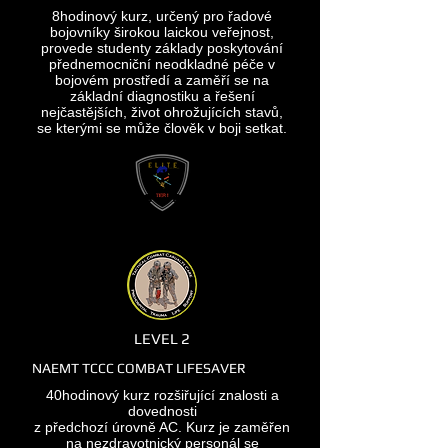
8hodinový kurz, určený pro řadové
bojovníky širokou laickou veřejnost,
provede studenty základy poskytování
přednemocniční neodkladné péče v
bojovém prostředí a zaměří se na
základní diagnostiku a řešení
nejčastějších, život ohrožujících stavů,
se kterými se může člověk v boji setkat.
LEVEL 2
NAEMT TCCC COMBAT LIFESAVER
40hodinový kurz rozšiřující znalosti a
dovednosti
z předchozí úrovně AC. Kurz je zaměřen
na nezdravotnický personál se