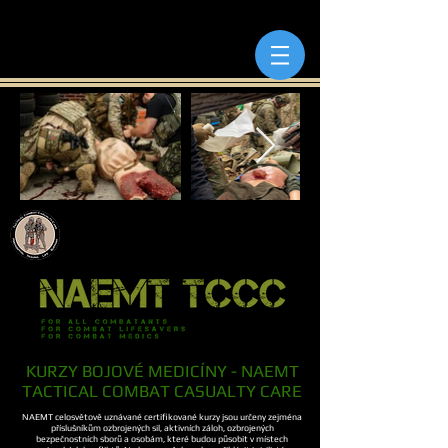
KURZY BOJOVÉ MEDICÍNY - NAEMT
TACTICAL COMBAT CASUALTY CARE
NAEMT celosvětově uznávané certifikované kurzy jsou určeny zejména
příslušníkům ozbrojených sil, aktivních záloh, ozbrojených
bezpečnostních sborů a osobám, které budou působit v místech