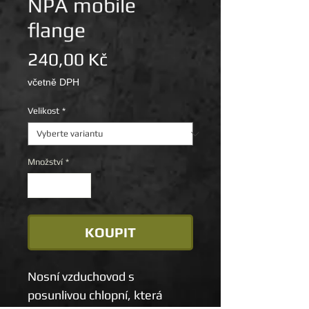
NPA mobile
flange
Cena
240,00 Kč
včetně DPH
Velikost
*
Množství
*
KOUPIT
Nosní vzduchovod s 
posunlivou chlopní, která 