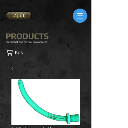
Zpět
PRODUCTS
for combat and tactical environment
Koš