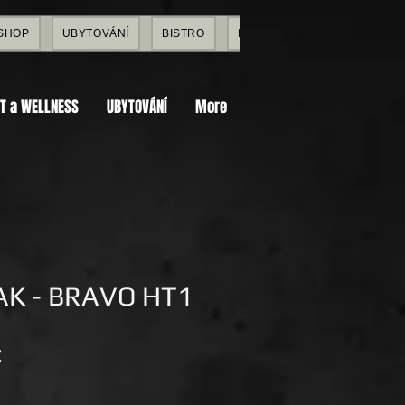
 SHOP
UBYTOVÁNÍ
BISTRO
EDUKACE
BLOG
D
T a WELLNESS
UBYTOVÁNÍ
More
AK - BRAVO HT1
Cena
č