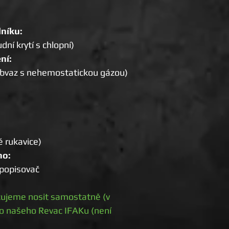
níku:
ní krytí s chlopní)
ní:
obvaz s nehemostatickou gázou)
é rukavice)
ho:
 popisovač
čujeme nosit samostatně (v
do našeho Revac IFAKu (není