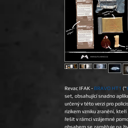
Revac IFAK -
BRAVO HT1
("
set, obsahující snadno aplik
určený v této verzi pro polic
rizikem vzniku zranění, kteří
řešit v rámci vzájemné pom
obsahem se zaměřuje na živo