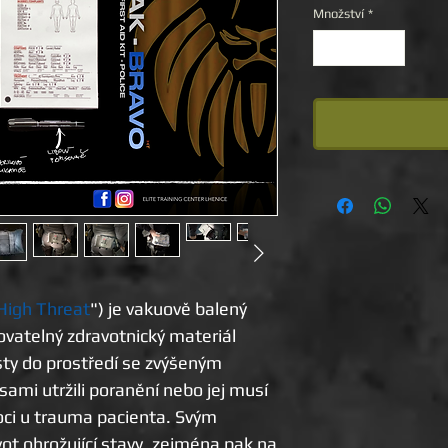
Množství
*
High Threat
") je vakuově balený
ovatelný zdravotnický materiál
isty do prostředí se zvýšeným
 sami utržili poranění nebo jej musí
oci u trauma pacienta. Svým
t ohrožující stavy, zejména pak na