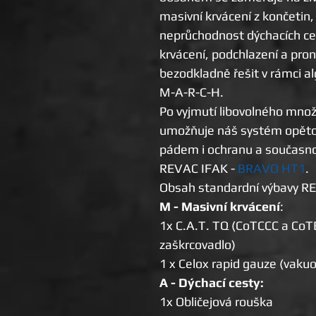
masivní krvácení z končetin,
neprůchodnost dýchacích ce
krvácení, podchlazení a pron
bezodkladně řešit v rámci a
M-A-R-C-H.
Po vyjmutí libovolného množ
umožňuje náš systém opěto
pádem i ochranu a součas
REVAC IFAK -
BRAVO HT1
.
Obsah standardní výbavy R
M - Masivní krvácení
:
1x C.A.T. TQ (CoTCCC a CoT
zaškrcovadlo)
1 x Celox rapid gauze (vak
A - Dýchací cesty:
1x Obličejová rouška