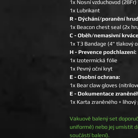
1x Nosní vzduchovod (28Fr)
1x Lubrikant
R - Dýchání/poranění hrud
1x Beacon chest seal (2x hrud
C - Oběh/nemasivní krváce
1x T3 Bandage (4" tlakový 
H - Prevence podchlazení:
1x Izotermická fólie
1x Pevný oční kryt
E - Osobní ochrana:
1x Bear claw gloves (nitrilov
E - Dokumentace zraněné
1x Karta zraněného + lihový
Vakuově balený set doporu
uniformě) nebo jej umístit 
součástí balení).