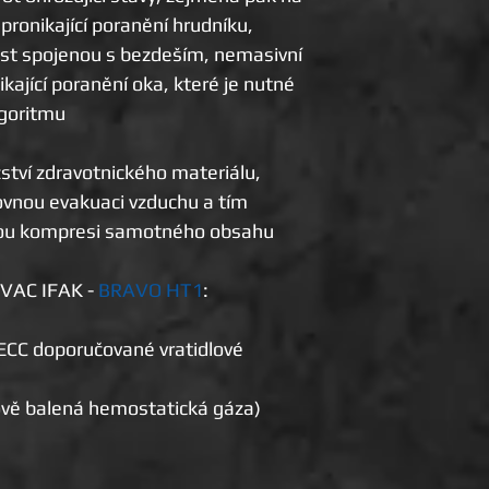
 pronikající poranění hrudníku,
st spojenou s bezdeším, nemasivní
ikající poranění oka, které je nutné
lgoritmu
ství zdravotnického materiálu,
vnou evakuaci vzduchu a tím
nou kompresi samotného obsahu
EVAC IFAK -
BRAVO HT1
:
ECC doporučované vratidlové
uově balená hemostatická gáza)